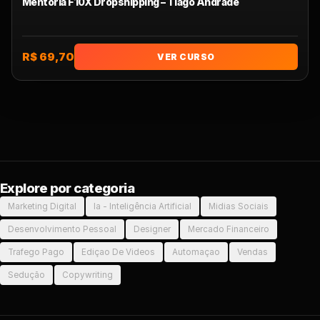
Mentoria F10X Dropshipping – Tiago Andrade
R$ 69,70
VER CURSO
Explore por categoria
Marketing Digital
Ia - Inteligência Artificial
Midias Sociais
Desenvolvimento Pessoal
Designer
Mercado Financeiro
Trafego Pago
Ediçao De Videos
Automaçao
Vendas
Sedução
Copywriting