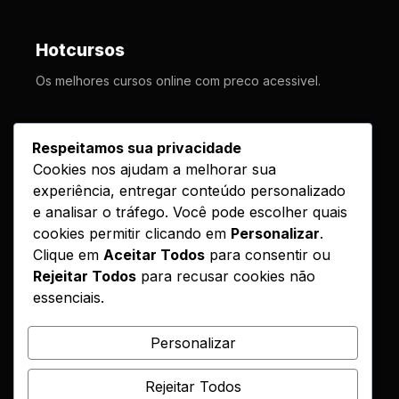
Hotcursos
Os melhores cursos online com preco acessivel.
LINKS
Respeitamos sua privacidade
Cookies nos ajudam a melhorar sua
Cursos
experiência, entregar conteúdo personalizado
Como Funciona
e analisar o tráfego. Você pode escolher quais
Contato
cookies permitir clicando em
Personalizar
.
Clique em
Aceitar Todos
para consentir ou
Politica de Entrega
Rejeitar Todos
para recusar cookies não
essenciais.
LEGAL
Reembolso
Personalizar
DMCA
Rejeitar Todos
Encontrou seu curso?