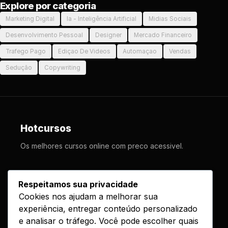
Explore por categoria
Marketing Digital
Ia - Inteligência Artificial
Midias Sociais
Desenvolvimento Pessoal
Designer
Mercado Financeiro
Trafego Pago
Ediçao De Videos
Automaçao
Vendas
Sedução
Copywriting
Hotcursos
Os melhores cursos online com preco acessivel.
LINKS
Respeitamos sua privacidade
Cookies nos ajudam a melhorar sua
Cursos
experiência, entregar conteúdo personalizado
Como Funciona
e analisar o tráfego. Você pode escolher quais