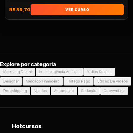
R$ 59,70
VER CURSO
Explore por categoria
Marketing Digital
Ia - Inteligência Artificial
Midias Sociais
Designer
Mercado Financeiro
Trafego Pago
Ediçao De Videos
Dropshipping
Vendas
Automaçao
Sedução
Copywriting
Hotcursos