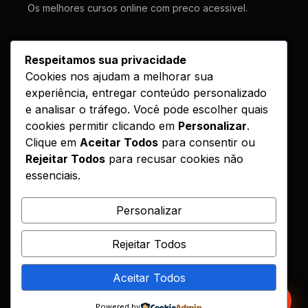
Os melhores cursos online com preco acessivel.
LINKS
Respeitamos sua privacidade
Cookies nos ajudam a melhorar sua
Cursos
experiência, entregar conteúdo personalizado
Como Funciona
e analisar o tráfego. Você pode escolher quais
Contato
cookies permitir clicando em
Personalizar
.
Clique em
Aceitar Todos
para consentir ou
Politica de Entrega
Rejeitar Todos
para recusar cookies não
essenciais.
LEGAL
Reembolso
Personalizar
DMCA
Rejeitar Todos
Encontrou seu curso?
Aceitar Todos
© 2026 Hotcursos. Todos os direitos reservados.
Powered by