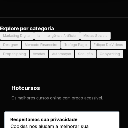
Explore por categoria
Marketing Digital
Ia - Inteligência Artificial
Midias Sociais
Designer
Mercado Financeiro
Trafego Pago
Ediçao De Videos
Dropshipping
Vendas
Automaçao
Sedução
Copywriting
Hotcursos
Os melhores cursos online com preco acessivel.
LINKS
Respeitamos sua privacidade
Cookies nos ajudam a melhorar sua
Cursos