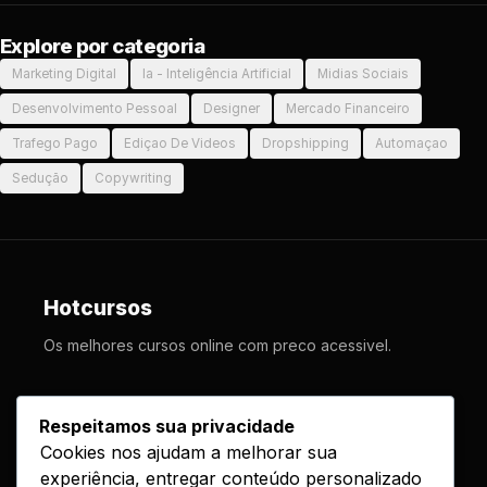
Explore por categoria
Marketing Digital
Ia - Inteligência Artificial
Midias Sociais
Desenvolvimento Pessoal
Designer
Mercado Financeiro
Trafego Pago
Ediçao De Videos
Dropshipping
Automaçao
Sedução
Copywriting
Hotcursos
Os melhores cursos online com preco acessivel.
LINKS
Respeitamos sua privacidade
Cookies nos ajudam a melhorar sua
Cursos
experiência, entregar conteúdo personalizado
Como Funciona