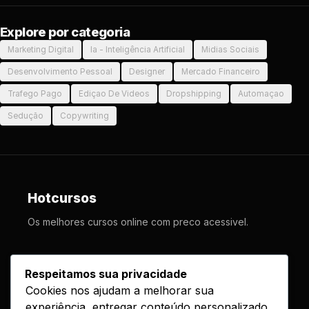
Explore por categoria
Marketing Digital
Ia - Inteligência Artificial
Midias Sociais
Desenvolvimento Pessoal
Designer
Mercado Financeiro
Trafego Pago
Ediçao De Videos
Dropshipping
Automaçao
Sedução
Copywriting
Hotcursos
Os melhores cursos online com preco acessivel.
LINKS
Respeitamos sua privacidade
Cookies nos ajudam a melhorar sua
Cursos
experiência, entregar conteúdo personalizado