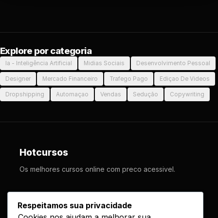
Explore por categoria
Ia - Inteligência Artificial
Midias Sociais
Desenvolvimento Pessoal
Designer
Mercado Financeiro
Trafego Pago
Ediçao De Videos
Dropshipping
Automaçao
Vendas
Sedução
Copywriting
Hotcursos
Os melhores cursos online com preco acessivel.
LINKS
Respeitamos sua privacidade
Cookies nos ajudam a melhorar sua
Cursos