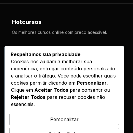
Hotcursos
Os melhores cursos online com preco acessivel.
LINKS
Respeitamos sua privacidade
Cookies nos ajudam a melhorar sua
Cursos
experiência, entregar conteúdo personalizado
Como Funciona
e analisar o tráfego. Você pode escolher quais
Contato
cookies permitir clicando em
Personalizar
.
Clique em
Aceitar Todos
para consentir ou
Politica de Entrega
Rejeitar Todos
para recusar cookies não
essenciais.
LEGAL
Reembolso
Personalizar
DMCA