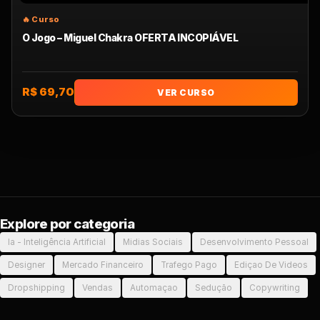
O Jogo – Miguel Chakra OFERTA INCOPIÁVEL
R$ 69,70
VER CURSO
Explore por categoria
Ia - Inteligência Artificial
Midias Sociais
Desenvolvimento Pessoal
Designer
Mercado Financeiro
Trafego Pago
Ediçao De Videos
Dropshipping
Vendas
Automaçao
Sedução
Copywriting