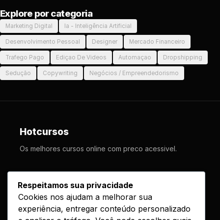
Explore por categoria
Marketing Digital
Ia - Inteligência Artificial
Desenvolvimento Pessoal
Designer
Mercado Financeiro
Trafego Pago
Ediçao De Videos
Automaçao
Dropshipping
Sedução
Copywriting
Negócios / Empreendedorismo
Hotcursos
Os melhores cursos online com preco acessivel.
LINKS
Respeitamos sua privacidade
Cookies nos ajudam a melhorar sua
Cursos
experiência, entregar conteúdo personalizado
Como Funciona