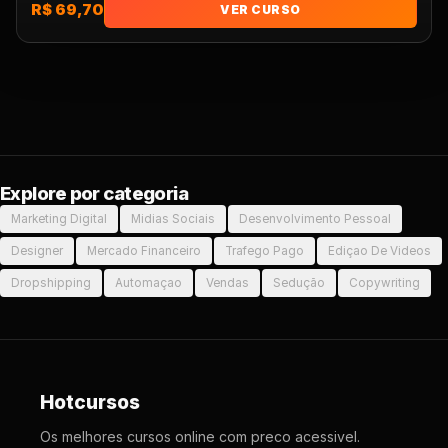
R$ 69,70
VER CURSO
Explore por categoria
Marketing Digital
Midias Sociais
Desenvolvimento Pessoal
Designer
Mercado Financeiro
Trafego Pago
Ediçao De Videos
Dropshipping
Automaçao
Vendas
Sedução
Copywriting
Hotcursos
Os melhores cursos online com preco acessivel.