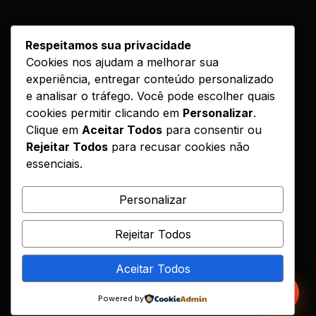
LINKS
Respeitamos sua privacidade
Cookies nos ajudam a melhorar sua
Cursos
experiência, entregar conteúdo personalizado
Como Funciona
e analisar o tráfego. Você pode escolher quais
Contato
cookies permitir clicando em
Personalizar
.
Clique em
Aceitar Todos
para consentir ou
Politica de Entrega
Rejeitar Todos
para recusar cookies não
essenciais.
LEGAL
Reembolso
Personalizar
DMCA
Rejeitar Todos
Encontrou seu curso?
Aceitar Todos
© 2026 Hotcursos. Todos os direitos reservados.
Powered by