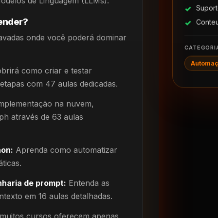
odelos de Linguagem (LLMs).
Suport
render?
Conte
gravadas onde você poderá dominar
CATEGORI
Automaç
rirá como criar e testar
etapas com 47 aulas dedicadas.
implementação na nuvem,
ph através de 63 aulas
hon:
Aprenda como automatizar
ticas.
haria de prompt:
Entenda as
ntexto em 16 aulas detalhadas.
muitos cursos oferecem apenas