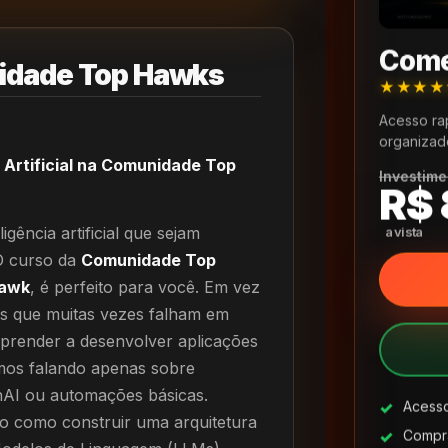
Come
idade Top Hawks
★★★
Acesso ra
organizad
 Artificial na Comunidade Top
Investime
R$ 
ligência artificial que sejam
 O curso da
Comunidade Top
Hawk
, é perfeito para você. Em vez
as que muitas vezes falham em
aprender a desenvolver aplicações
amos falando apenas sobre
AI ou automações básicas.
Acesso
o como construir uma arquitetura
Compra