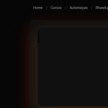
Home
/
Cursos
/
Automaçao
/
Rhawk.