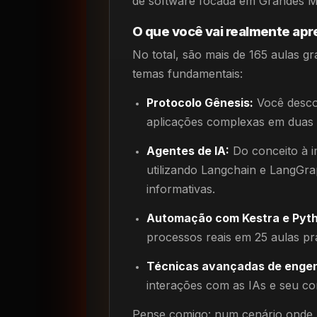
de software focada em Grandes M
O que você vai realmente ap
No total, são mais de 165 aulas 
temas fundamentais:
Protocolo Gênesis:
Você descob
aplicações complexas em duas 
Agentes de IA:
Do conceito à 
utilizando Langchain e LangGra
informativas.
Automação com Kestra e Pyt
processos reais em 25 aulas prá
Técnicas avançadas de engen
interações com as IAs e seu co
Pense comigo: num cenário onde 