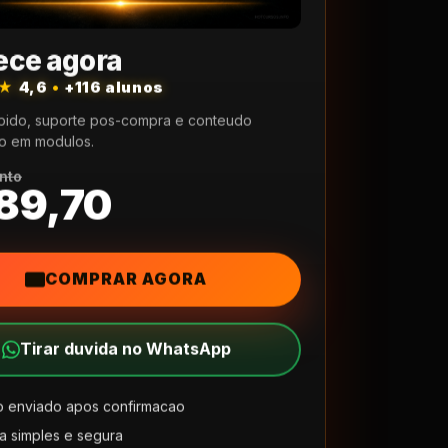
ce agora
★★
4,6
•
+116 alunos
pido, suporte pos-compra e conteudo
o em modulos.
nto
89,70
COMPRAR AGORA
Tirar duvida no WhatsApp
 enviado apos confirmacao
 simples e segura