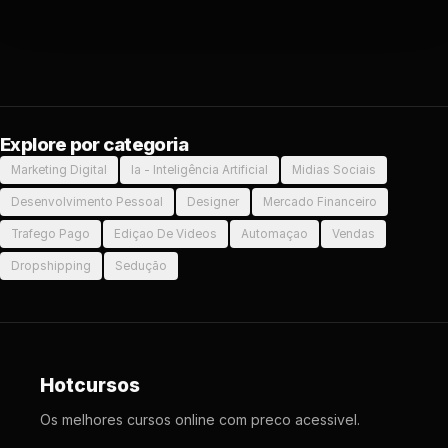
Explore por categoria
Marketing Digital
Ia - Inteligência Artificial
Midias Sociais
Desenvolvimento Pessoal
Designer
Mercado Financeiro
Trafego Pago
Ediçao De Videos
Automaçao
Vendas
Dropshipping
Sedução
Hotcursos
Os melhores cursos online com preco acessivel.