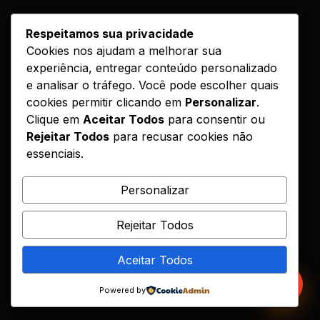
LINKS
Respeitamos sua privacidade
Cookies nos ajudam a melhorar sua
Cursos
experiência, entregar conteúdo personalizado
Como Funciona
e analisar o tráfego. Você pode escolher quais
Contato
cookies permitir clicando em
Personalizar
.
Clique em
Aceitar Todos
para consentir ou
Politica de Entrega
Rejeitar Todos
para recusar cookies não
essenciais.
LEGAL
Reembolso
Personalizar
DMCA
Rejeitar Todos
Encontrou seu curso?
Aceitar Todos
© 2026 Hotcursos. Todos os direitos reservados.
Powered by