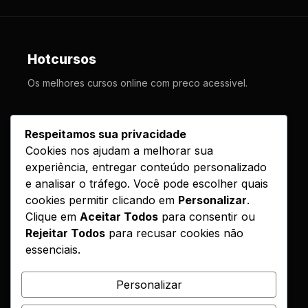
Hotcursos
Os melhores cursos online com preco acessivel.
LINKS
Respeitamos sua privacidade
Cookies nos ajudam a melhorar sua
Cursos
experiência, entregar conteúdo personalizado
Como Funciona
e analisar o tráfego. Você pode escolher quais
Contato
cookies permitir clicando em
Personalizar
.
Clique em
Aceitar Todos
para consentir ou
Politica de Entrega
Rejeitar Todos
para recusar cookies não
essenciais.
LEGAL
Reembolso
Personalizar
DMCA