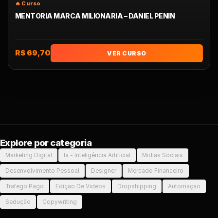
MENTORIA MARCA MILIONARIA – DANIEL PENIN
R$ 69,70
VER CURSO
Explore por categoria
Marketing Digital
Ia - Inteligência Artificial
Midias Sociais
Desenvolvimento Pessoal
Designer
Mercado Financeiro
Trafego Pago
Ediçao De Videos
Dropshipping
Automaçao
Sedução
Copywriting