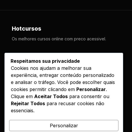
Hotcursos
Os melhores cursos online com preco acessivel.
LINKS
Respeitamos sua privacidade
Cookies nos ajudam a melhorar sua
Cursos
experiência, entregar conteúdo personalizado
Como Funciona
e analisar o tráfego. Você pode escolher quais
Contato
cookies permitir clicando em
Personalizar
.
Clique em
Aceitar Todos
para consentir ou
Politica de Entrega
Rejeitar Todos
para recusar cookies não
essenciais.
LEGAL
Reembolso
Personalizar