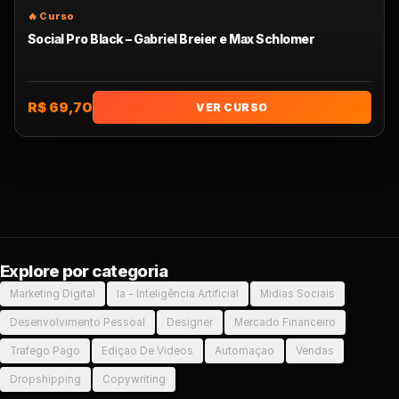
Social Pro Black – Gabriel Breier e Max Schlomer
R$ 69,70
VER CURSO
Explore por categoria
Marketing Digital
Ia - Inteligência Artificial
Midias Sociais
Desenvolvimento Pessoal
Designer
Mercado Financeiro
Trafego Pago
Ediçao De Videos
Automaçao
Vendas
Dropshipping
Copywriting