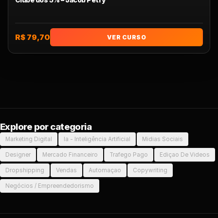
R$ 79,70
VER CURSO
Explore por categoria
Marketing Digital
Ia - Inteligência Artificial
Midias Sociais
Designer
Mercado Financeiro
Trafego Pago
Ediçao De Videos
Dropshipping
Vendas
Automaçao
Copywriting
Negócios / Empreendedorismo