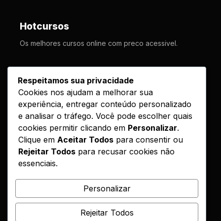
Hotcursos
Os melhores cursos online com preco acessivel.
LINKS
Respeitamos sua privacidade
Cookies nos ajudam a melhorar sua
Cursos
experiência, entregar conteúdo personalizado
Como Funciona
e analisar o tráfego. Você pode escolher quais
Contato
cookies permitir clicando em
Personalizar
.
Clique em
Aceitar Todos
para consentir ou
Politica de Entrega
Rejeitar Todos
para recusar cookies não
essenciais.
LEGAL
Reembolso
Personalizar
DMCA
Rejeitar Todos
Encontrou seu curso?