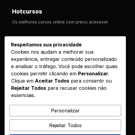
Hotcursos
Os melhores cursos online com preco acessivel.
LINKS
Respeitamos sua privacidade
Cookies nos ajudam a melhorar sua
Cursos
experiência, entregar conteúdo personalizado
Como Funciona
e analisar o tráfego. Você pode escolher quais
Contato
cookies permitir clicando em
Personalizar
.
Clique em
Aceitar Todos
para consentir ou
Politica de Entrega
Rejeitar Todos
para recusar cookies não
essenciais.
LEGAL
Reembolso
Personalizar
DMCA
Rejeitar Todos
Encontrou seu curso?