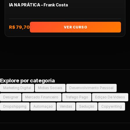
IA NA PRÁTICA – Frank Costa
R$ 79,70
VER CURSO
Explore por categoria
Marketing Digital
Midias Sociais
Desenvolvimento Pessoal
Designer
Mercado Financeiro
Trafego Pago
Ediçao De Videos
Dropshipping
Automaçao
Vendas
Sedução
Copywriting