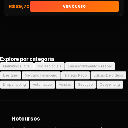
R$ 89,70
VER CURSO
Explore por categoria
Marketing Digital
Midias Sociais
Desenvolvimento Pessoal
Designer
Mercado Financeiro
Trafego Pago
Ediçao De Videos
Dropshipping
Automaçao
Vendas
Sedução
Copywriting
Hotcursos