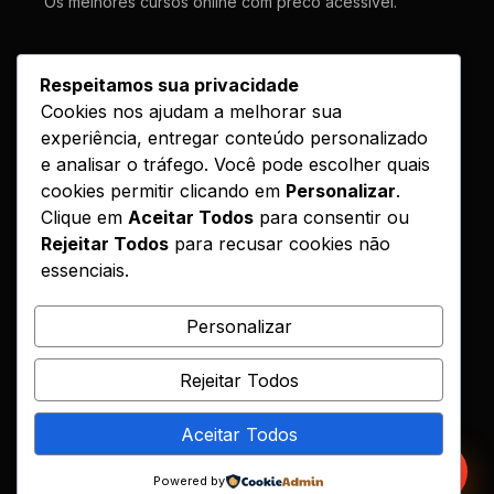
Os melhores cursos online com preco acessivel.
LINKS
Respeitamos sua privacidade
Cookies nos ajudam a melhorar sua
Cursos
experiência, entregar conteúdo personalizado
Como Funciona
e analisar o tráfego. Você pode escolher quais
Contato
cookies permitir clicando em
Personalizar
.
Clique em
Aceitar Todos
para consentir ou
Politica de Entrega
Rejeitar Todos
para recusar cookies não
essenciais.
LEGAL
Reembolso
Personalizar
DMCA
Rejeitar Todos
Encontrou seu curso?
Aceitar Todos
© 2026 Hotcursos. Todos os direitos reservados.
Powered by