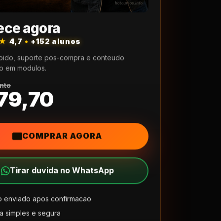
ce agora
★★
4,7
•
+152 alunos
pido, suporte pos-compra e conteudo
o em modulos.
nto
79,70
COMPRAR AGORA
Tirar duvida no WhatsApp
 enviado apos confirmacao
 simples e segura