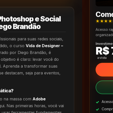
Come
Photoshop e Social
★★★
iego Brandão
Acesso ra
organizad
ssionais para suas redes sociais,
Investime
dido, o curso
Vida de Designer –
R$ 
trado por Diego Brandão, é
objetivo é claro: levar você do
l. Aprenda a transformar suas
 se destacam, seja para eventos,
ática?
mão na massa com
Adobe
Acesso
ui. Nas primeiras horas, você vai
Compra
a usar ferramentas fundamentais