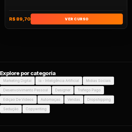
R$ 89,70
VER CURSO
Explore por categoria
Marketing Digital
Ia - Inteligência Artificial
Midias Sociais
Desenvolvimento Pessoal
Designer
Trafego Pago
Ediçao De Videos
Automaçao
Vendas
Dropshipping
Sedução
Copywriting