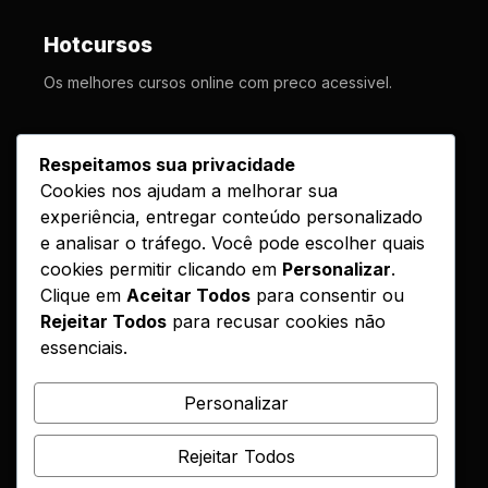
Hotcursos
Os melhores cursos online com preco acessivel.
LINKS
Respeitamos sua privacidade
Cookies nos ajudam a melhorar sua
Cursos
experiência, entregar conteúdo personalizado
Como Funciona
e analisar o tráfego. Você pode escolher quais
Contato
cookies permitir clicando em
Personalizar
.
Clique em
Aceitar Todos
para consentir ou
Politica de Entrega
Rejeitar Todos
para recusar cookies não
essenciais.
LEGAL
Reembolso
Personalizar
DMCA
Rejeitar Todos
Encontrou seu curso?