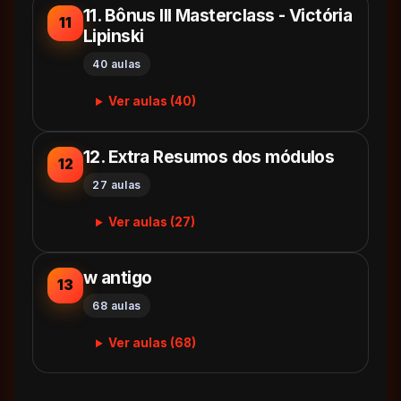
11. Bônus III Masterclass - Victória
11
Lipinski
40 aulas
Ver aulas (40)
12. Extra Resumos dos módulos
12
27 aulas
Ver aulas (27)
w antigo
13
68 aulas
Ver aulas (68)