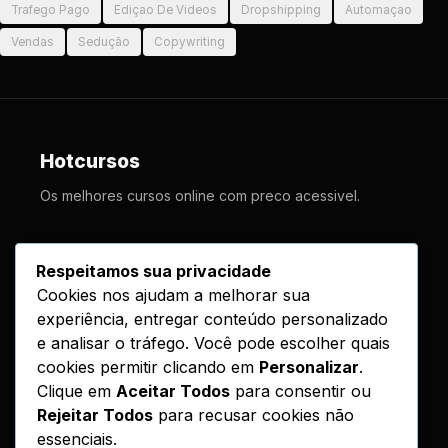
Trafego Pago
Ediçao De Videos
Dropshipping
Automaçao
Vendas
Sedução
Copywriting
Hotcursos
Os melhores cursos online com preco acessivel.
LINKS
Respeitamos sua privacidade
Cookies nos ajudam a melhorar sua
Cursos
experiência, entregar conteúdo personalizado
Como Funciona
e analisar o tráfego. Você pode escolher quais
Contato
cookies permitir clicando em
Personalizar
.
Clique em
Aceitar Todos
para consentir ou
Politica de Entrega
Rejeitar Todos
para recusar cookies não
essenciais.