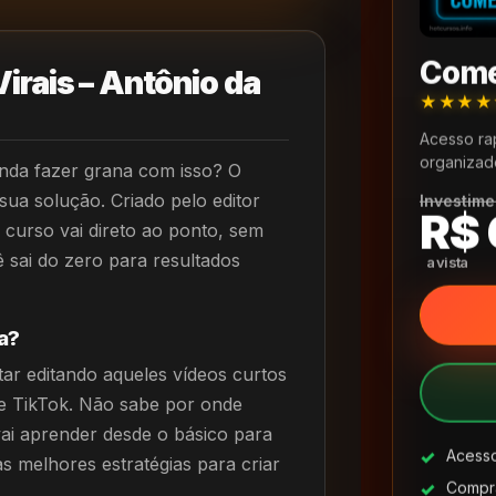
Come
irais – Antônio da
★★★
Acesso ra
organizad
inda fazer grana com isso? O
sua solução. Criado pelo editor
Investime
R$ 
e curso vai direto ao ponto, sem
 sai do zero para resultados
a?
ar editando aqueles vídeos curtos
e TikTok. Não sabe por onde
i aprender desde o básico para
Acesso
s melhores estratégias para criar
Compra