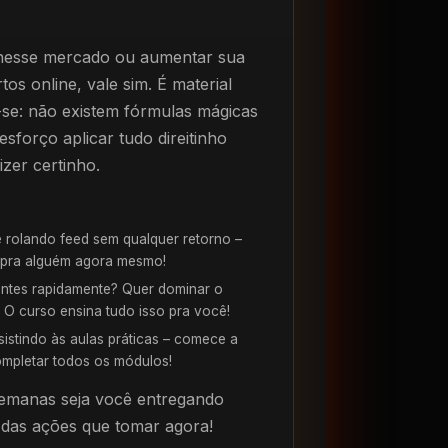
 nesse mercado ou aumentar sua
os online, vale sim. É material
-se: não existem fórmulas mágicas
sforço aplicar tudo direitinho
izer certinho.
 rolando feed sem qualquer retorno –
l pra alguém agora mesmo!
ientes rapidamente? Quer dominar o
 O curso ensina tudo isso pra você!
istindo às aulas práticas – comece a
ompletar todos os módulos!
emanas seja você entregando
 das ações que tomar agora!