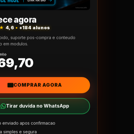
ce agora
★★
4,6
•
+184 alunos
pido, suporte pos-compra e conteudo
o em modulos.
nto
69,70
COMPRAR AGORA
Tirar duvida no WhatsApp
 enviado apos confirmacao
 simples e segura