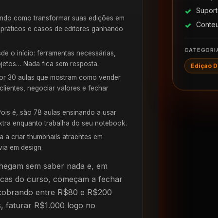
Suport
ando como transformar suas edições em
Conte
 práticos e casos de editores ganhando
CATEGORI
e o início: ferramentas necessárias,
ojetos… Nada fica sem resposta.
Ediçao D
r 30 aulas que mostram como vender
clientes, negociar valores e fechar
ois é, são 78 aulas ensinando a usar
xtra enquanto trabalha do seu notebook.
 a criar thumbnails atraentes em
ia em design.
 chegam sem saber nada e, em
icas do curso, começam a fechar
s cobrando entre R$80 e R$200
, faturar R$1.000 logo no