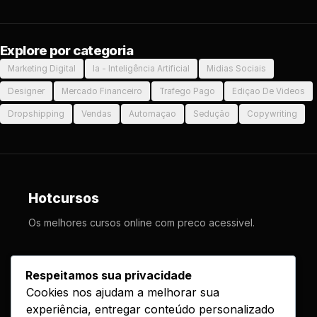
Explore por categoria
Marketing Digital
Ia - Inteligência Artificial
Midias Sociais
Designer
Mercado Financeiro
Trafego Pago
Ediçao De Videos
Dropshipping
Vendas
Automaçao
Sedução
Copywriting
Hotcursos
Os melhores cursos online com preco acessivel.
LINKS
Respeitamos sua privacidade
Cookies nos ajudam a melhorar sua
Cursos
experiência, entregar conteúdo personalizado
Como Funciona