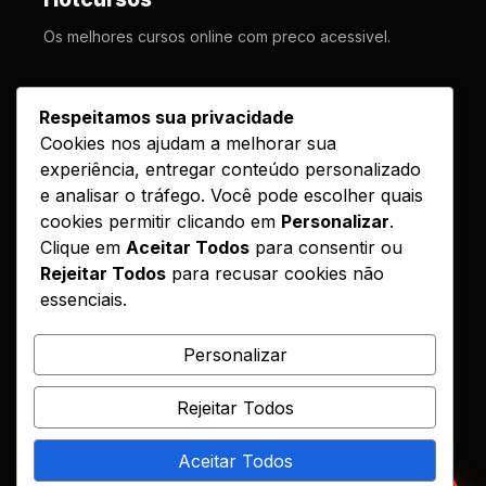
Os melhores cursos online com preco acessivel.
LINKS
Respeitamos sua privacidade
Cookies nos ajudam a melhorar sua
Cursos
experiência, entregar conteúdo personalizado
Como Funciona
e analisar o tráfego. Você pode escolher quais
Contato
cookies permitir clicando em
Personalizar
.
Clique em
Aceitar Todos
para consentir ou
Politica de Entrega
Rejeitar Todos
para recusar cookies não
essenciais.
LEGAL
Reembolso
Personalizar
DMCA
Rejeitar Todos
Encontrou seu curso?
Aceitar Todos