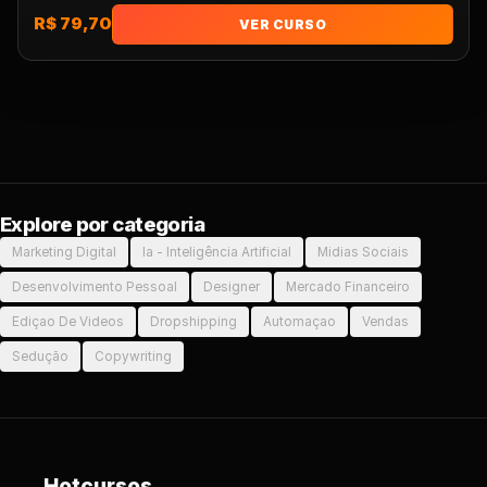
R$ 79,70
VER CURSO
Explore por categoria
Marketing Digital
Ia - Inteligência Artificial
Midias Sociais
Desenvolvimento Pessoal
Designer
Mercado Financeiro
Ediçao De Videos
Dropshipping
Automaçao
Vendas
Sedução
Copywriting
Hotcursos