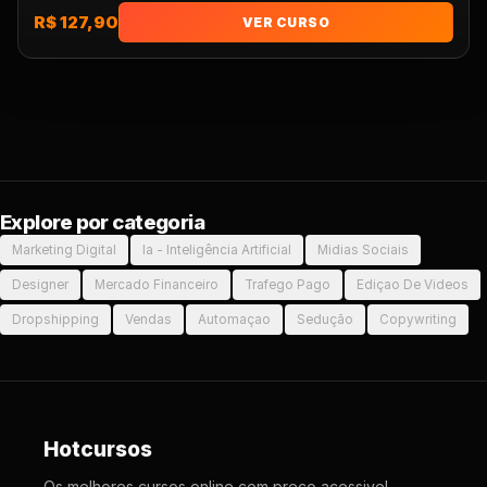
R$ 127,90
VER CURSO
Explore por categoria
Marketing Digital
Ia - Inteligência Artificial
Midias Sociais
Designer
Mercado Financeiro
Trafego Pago
Ediçao De Videos
Dropshipping
Vendas
Automaçao
Sedução
Copywriting
Hotcursos
Os melhores cursos online com preco acessivel.