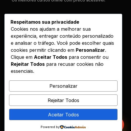
LINKS
Respeitamos sua privacidade
Cookies nos ajudam a melhorar sua
Cursos
experiência, entregar conteúdo personalizado
Como Funciona
e analisar o tráfego. Você pode escolher quais
Contato
cookies permitir clicando em
Personalizar
.
Clique em
Aceitar Todos
para consentir ou
Politica de Entrega
Rejeitar Todos
para recusar cookies não
essenciais.
LEGAL
Reembolso
Personalizar
DMCA
Rejeitar Todos
Encontrou seu curso?
Aceitar Todos
© 2026 Hotcursos. Todos os direitos reservados.
Powered by