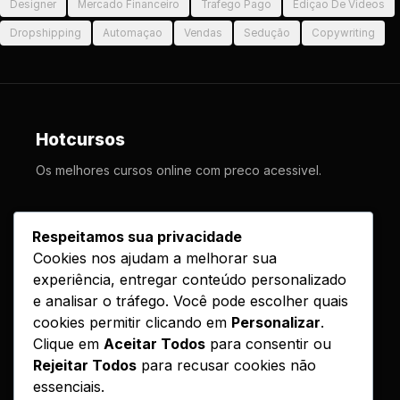
Designer
Mercado Financeiro
Trafego Pago
Ediçao De Videos
Dropshipping
Automaçao
Vendas
Sedução
Copywriting
Hotcursos
Os melhores cursos online com preco acessivel.
LINKS
Respeitamos sua privacidade
Cookies nos ajudam a melhorar sua
Cursos
experiência, entregar conteúdo personalizado
Como Funciona
e analisar o tráfego. Você pode escolher quais
Contato
cookies permitir clicando em
Personalizar
.
Clique em
Aceitar Todos
para consentir ou
Politica de Entrega
Rejeitar Todos
para recusar cookies não
essenciais.
LEGAL