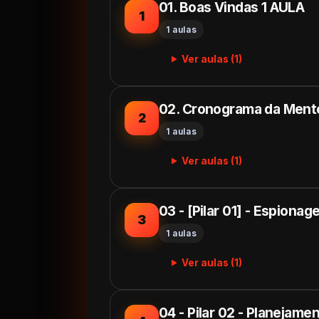
01. Boas Vindas 1 AULA
1
1 aulas
Ver aulas (1)
02. Cronograma da Mento
2
1 aulas
Ver aulas (1)
03 - [Pilar 01] - Espiona
3
1 aulas
Ver aulas (1)
04 - Pilar 02 - Planejam