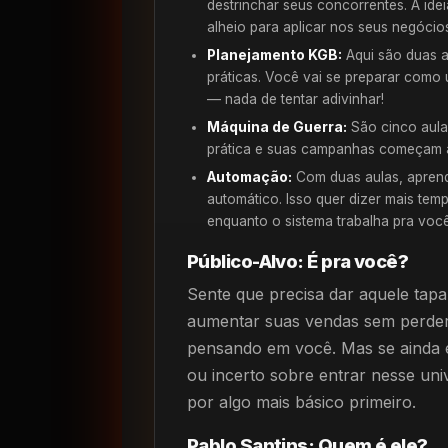
destrinchar seus concorrentes. A ide
alheio para aplicar nos seus negócio
Planejamento KGB:
Aqui são duas a
práticas. Você vai se preparar como 
— nada de tentar adivinhar!
Máquina de Guerra:
São cinco aulas
prática e suas campanhas começam a 
Automação:
Com duas aulas, aprenda
automático. Isso quer dizer mais temp
enquanto o sistema trabalha pra você
Público-Alvo: É pra você?
Sente que precisa dar aquele tapa
aumentar suas vendas sem perder 
pensando em você. Mas se ainda 
ou incerto sobre entrar nesse uni
por algo mais básico primeiro.
Pablo Santins: Quem é ele?