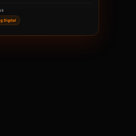
AS
g Digital