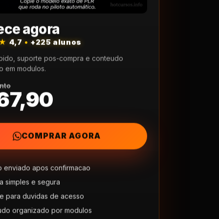
ce agora
★★
4,7
•
+225 alunos
pido, suporte pos-compra e conteudo
o em modulos.
nto
67,90
COMPRAR AGORA
 enviado apos confirmacao
 simples e segura
e para duvidas de acesso
udo organizado por modulos