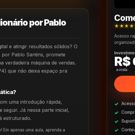
Come
ionário por Pablo
★★★
Acesso ra
organizad
tal e atingir resultados sólidos? O
Investime
o por Pablo Santins, promete
R$ 
 verdadeira máquina de vendas.
4) que não deixa espaço pra
ática?
om uma introdução rápida,
Acesso
eguir. Já nessa parte inicial,
Compra
 estruturado.
Suport
Conte
o! Em apenas uma aula, aprenda a