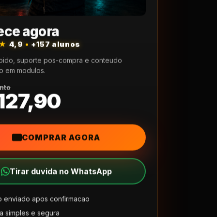
ce agora
★★
4,9
•
+157 alunos
pido, suporte pos-compra e conteudo
o em modulos.
nto
127,90
COMPRAR AGORA
Tirar duvida no WhatsApp
 enviado apos confirmacao
 simples e segura