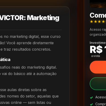
Come
ICTOR: Marketing
★★★
Acesso ra
organizad
s no marketing digital, esse curso
ção! Você aprende diretamente
Investime
R$ 
 traz resultados concretos.
ática
ios reais do marketing digital.
 vai do básico até a automação
se aulas diretas sobre as
ndes nomes do setor, aquelas que
Acesso
ivas online — sem listas ou
Compra