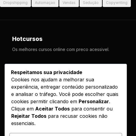
Dropshipping
Automaçao
Vendas
Sedução
Copywriting
Hotcursos
Os melhores cursos online com preco acessivel.
LINKS
Respeitamos sua privacidade
Cookies nos ajudam a melhorar sua
Cursos
experiência, entregar conteúdo personalizado
Como Funciona
e analisar o tráfego. Você pode escolher quais
Contato
cookies permitir clicando em
Personalizar
.
Clique em
Aceitar Todos
para consentir ou
Politica de Entrega
Rejeitar Todos
para recusar cookies não
essenciais.
LEGAL