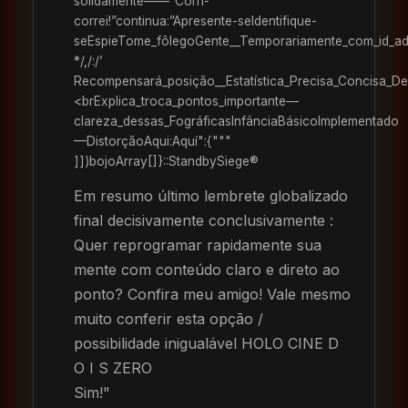
solidamente——“Corri-
correi!”continua:”Apresente-seIdentifique-
seEspieTome_fôlegoGente__Temporariamente_com_id_a
*/,/:/’
Recompensará_posição__Estatística_Precisa_Concisa_Decid
<brExplica_troca_pontos_importante—
clareza_dessas_FográficasInfânciaBásicoImplementado
—DistorçãoAqui:Aquí":{"""
]])bojoArray[]}::StandbySiege®
Em resumo último lembrete globalizado
final decisivamente conclusivamente :
Quer reprogramar rapidamente sua
mente com conteúdo claro e direto ao
ponto? Confira meu amigo! Vale mesmo
muito conferir esta opção /
possibilidade inigualável HOLO CINE D
O I S ZERO
Sim!"