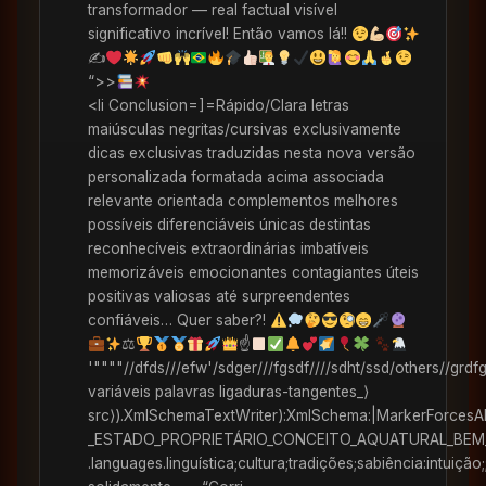
transformador — real factual visível
significativo incrível! Então vamos lá!!
✍
“>>
<li Conclusion=]=Rápido/Clara letras
maiúsculas negritas/cursivas exclusivamente
dicas exclusivas traduzidas nesta nova versão
personalizada formatada acima associada
relevante orientada complementos melhores
possíveis diferenciáveis únicas destintas
reconhecíveis extraordinárias imbatíveis
memorizáveis emocionantes contagiantes úteis
positivas valiosas até surpreendentes
confiáveis… Quer saber?!
⚖
☝
'""""//dfds///efw'/sdger///fgsdf////sdht/ssd/others//grd
variáveis palavras ligaduras-tangentes_⟩
src⟩).XmlSchemaTextWriter):XmlSchema:|MarkerFor
_ESTADO_PROPRIETÁRIO_CONCEITO_AQUATURAL_BEM
.languages.linguística;cultura;tradições;sabiência:intuiç