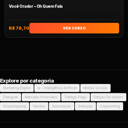
Você Orador – Oh Quem Fala
R$ 79,70
VER CURSO
Explore por categoria
Marketing Digital
Ia - Inteligência Artificial
Midias Sociais
Designer
Mercado Financeiro
Trafego Pago
Ediçao De Videos
Dropshipping
Vendas
Automaçao
Sedução
Copywriting