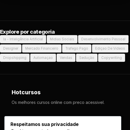
Explore por categoria
Ia - Inteligência Artificial
Midias Sociais
Desenvolvimento Pessoal
Designer
Mercado Financeiro
Trafego Pago
Ediçao De Videos
Dropshipping
Automaçao
Vendas
Sedução
Copywriting
Hotcursos
Os melhores cursos online com preco acessivel.
LINKS
Respeitamos sua privacidade