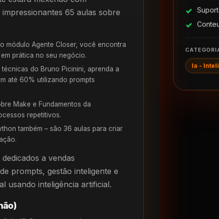
Suport
impressionantes 65 aulas sobre
Conte
o módulo Agente Closer, você encontra
CATEGORI
r em prática no seu negócio.
Ia - Inte
écnicas do Bruno Picinini, aprenda a
em até 60% utilizando prompts
obre Make e Fundamentos da
ocessos repetitivos.
hon também – são 36 aulas para criar
ação.
s dedicados a vendas
de prompts, gestão inteligente e
 usando inteligência artificial.
não)