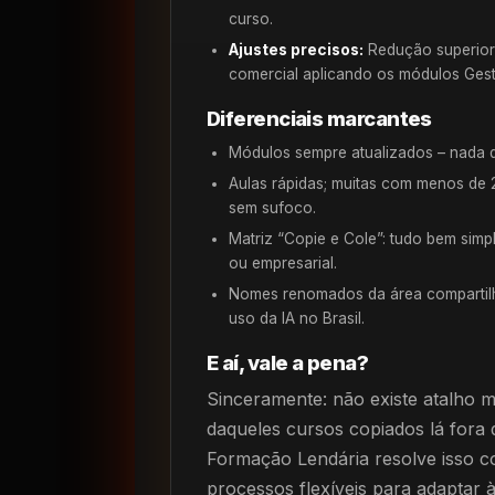
curso.
Ajustes precisos:
Redução superior
comercial aplicando os módulos Gestã
Diferenciais marcantes
Módulos sempre atualizados – nada d
Aulas rápidas; muitas com menos de 2
sem sufoco.
Matriz “Copie e Cole”: tudo bem simpl
ou empresarial.
Nomes renomados da área compartilha
uso da IA no Brasil.
E aí, vale a pena?
Sinceramente: não existe atalho 
daqueles cursos copiados lá fora 
Formação Lendária resolve isso c
processos flexíveis para adaptar 