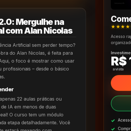
Come
2.0: Mergulhe na
★★★
ial com Alan Nicolas
Acesso ra
organizad
ência Artificial sem perder tempo?
bra do Alan Nicolas, é feita para
Investime
R$ 
 Aqui, o foco é mostrar como usar
 profissionais – desde o básico
as.
render
penas 22 aulas práticas ou
s de IA em menos de duas
 real! O curso tem um módulo
Acesso
cada etapa detalhadamente. Você
Compra
ente estará mexendo com