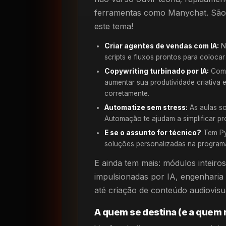
ferramentas como Manychat. São 
este tema!
Criar agentes de vendas com IA:
N
scripts e fluxos prontos para coloca
Copywriting turbinado por IA:
Com t
aumentar sua produtividade criativa 
corretamente.
Automatize sem stress:
As aulas s
Automação te ajudam a simplificar pr
E se o assunto for técnico?
Tem Pyt
soluções personalizadas na program
E ainda tem mais: módulos inteiro
impulsionadas por IA, engenharia 
até criação de conteúdo audiovisual
A quem se destina (e a quem 