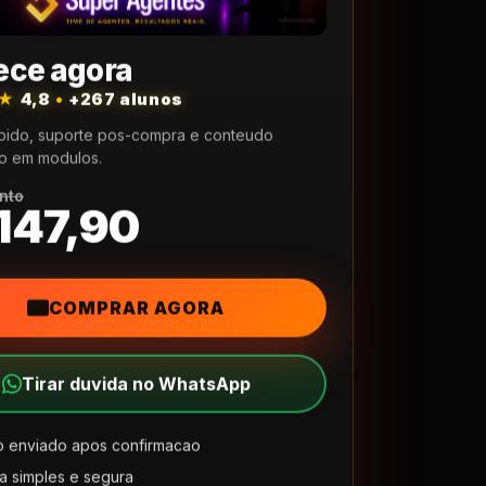
ce agora
★★
4,8
•
+267 alunos
pido, suporte pos-compra e conteudo
o em modulos.
nto
147,90
COMPRAR AGORA
Tirar duvida no WhatsApp
 enviado apos confirmacao
 simples e segura