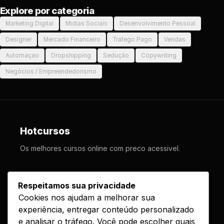
Explore por categoria
Marketing Digital
Midias Sociais
Desenvolvimento Pessoal
Designer
Mercado Financeiro
Trafego Pago
Vendas
Automaçao
Dropshipping
Sedução
Copywriting
Negócios / Empreendedorismo
Hotcursos
Os melhores cursos online com preco acessivel.
LINKS
Respeitamos sua privacidade
Cookies nos ajudam a melhorar sua
Cursos
experiência, entregar conteúdo personalizado
Como Funciona
e analisar o tráfego. Você pode escolher quais