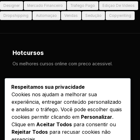
Designer
Mercado Financeiro
Trafego Pago
Ediçao De Videos
Dropshipping
Automaçao
Vendas
Sedução
Copywriting
Hotcursos
Os melhores cursos online com preco acessivel.
LINKS
Respeitamos sua privacidade
Cookies nos ajudam a melhorar sua
Cursos
experiência, entregar conteúdo personalizado
Como Funciona
e analisar o tráfego. Você pode escolher quais
Contato
cookies permitir clicando em
Personalizar
.
Clique em
Aceitar Todos
para consentir ou
Politica de Entrega
Rejeitar Todos
para recusar cookies não
essenciais.