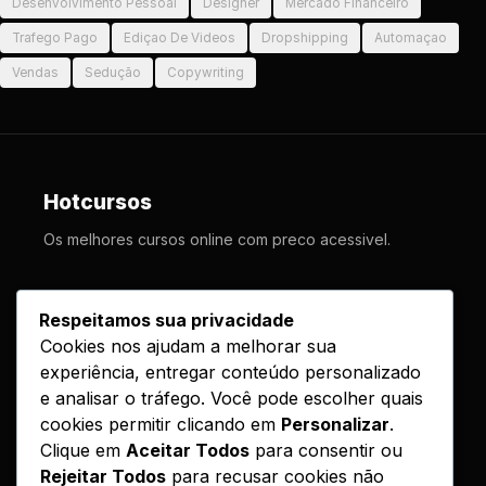
Desenvolvimento Pessoal
Designer
Mercado Financeiro
Trafego Pago
Ediçao De Videos
Dropshipping
Automaçao
Vendas
Sedução
Copywriting
Hotcursos
Os melhores cursos online com preco acessivel.
LINKS
Respeitamos sua privacidade
Cookies nos ajudam a melhorar sua
Cursos
experiência, entregar conteúdo personalizado
Como Funciona
e analisar o tráfego. Você pode escolher quais
Contato
cookies permitir clicando em
Personalizar
.
Clique em
Aceitar Todos
para consentir ou
Politica de Entrega
Rejeitar Todos
para recusar cookies não