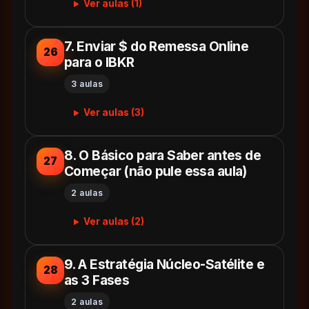
Ver aulas (1)
7. Enviar $ do Remessa Online
26
para o IBKR
3 aulas
Ver aulas (3)
8. O Básico para Saber antes de
27
Começar (não pule essa aula)
2 aulas
Ver aulas (2)
9. A Estratégia Núcleo-Satélite e
28
as 3 Fases
2 aulas