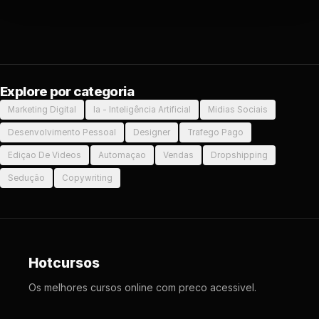
Explore por categoria
Marketing Digital
Ia - Inteligência Artificial
Midias Sociais
Desenvolvimento Pessoal
Designer
Trafego Pago
Ediçao De Videos
Automaçao
Vendas
Dropshipping
Sedução
Copywriting
Hotcursos
Os melhores cursos online com preco acessivel.