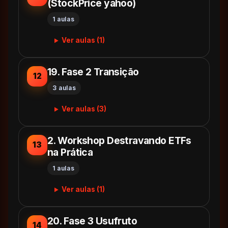
(StockPrice yahoo)
1 aulas
Ver aulas (1)
19. Fase 2 Transição
12
3 aulas
Ver aulas (3)
2. Workshop Destravando ETFs
13
na Prática
1 aulas
Ver aulas (1)
20. Fase 3 Usufruto
14