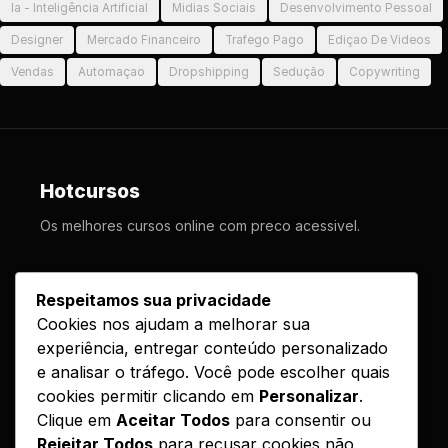
Ia - Inteligência Artificial
Midias Sociais
Desenvolvimento Pessoal
Designer
Mercado Financeiro
Trafego Pago
Ediçao De Videos
Vendas
Automaçao
Dropshipping
Sedução
Copywriting
Hotcursos
Os melhores cursos online com preco acessivel.
LINKS
Respeitamos sua privacidade
Cookies nos ajudam a melhorar sua
Cursos
experiência, entregar conteúdo personalizado
Como Funciona
e analisar o tráfego. Você pode escolher quais
Contato
cookies permitir clicando em
Personalizar
.
Clique em
Aceitar Todos
para consentir ou
Politica de Entrega
Rejeitar Todos
para recusar cookies não