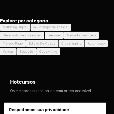
Explore por categoria
Marketing Digital
Ia - Inteligência Artificial
Desenvolvimento Pessoal
Designer
Mercado Financeiro
Trafego Pago
Ediçao De Videos
Dropshipping
Automaçao
Vendas
Sedução
Copywriting
Hotcursos
Os melhores cursos online com preco acessivel.
LINKS
Respeitamos sua privacidade