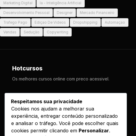
Marketing Digital
Ia - Inteligência Artificial
Desenvolvimento Pessoal
Designer
Mercado Financeiro
Trafego Pago
Ediçao De Videos
Dropshipping
Automaçao
Vendas
Sedução
Copywriting
Hotcursos
Os melhores cursos online com preco acessivel.
LINKS
Respeitamos sua privacidade
Cookies nos ajudam a melhorar sua
Cursos
experiência, entregar conteúdo personalizado
Como Funciona
e analisar o tráfego. Você pode escolher quais
Contato
cookies permitir clicando em
Personalizar
.