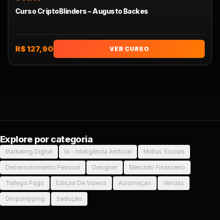
Curso CriptoBlinders – Augusto Backes
R$ 127,90
VER CURSO
Explore por categoria
Marketing Digital
Ia - Inteligência Artificial
Midias Sociais
Desenvolvimento Pessoal
Designer
Mercado Financeiro
Trafego Pago
Ediçao De Videos
Automaçao
Vendas
Dropshipping
Sedução