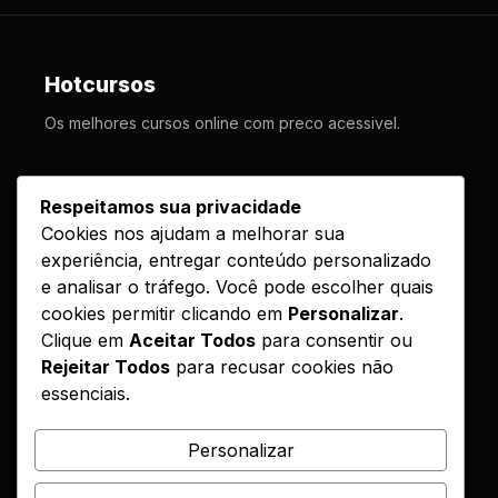
Hotcursos
Os melhores cursos online com preco acessivel.
LINKS
Respeitamos sua privacidade
Cookies nos ajudam a melhorar sua
Cursos
experiência, entregar conteúdo personalizado
Como Funciona
e analisar o tráfego. Você pode escolher quais
Contato
cookies permitir clicando em
Personalizar
.
Clique em
Aceitar Todos
para consentir ou
Politica de Entrega
Rejeitar Todos
para recusar cookies não
essenciais.
LEGAL
Reembolso
Personalizar
DMCA