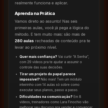
realmente funciona e aplicar.
Aprenda na Prática
Vamos direto ao assunto! Nas seis
primeiras aulas, você já pega a lógica do
método. E tem muito mais: são mais de
280 aulas
recheadas de conteúdo pra te
levar ao próximo nível.
Quer mais confiança?
Vai curtir “A Senha”,
com 29 vídeos pra te ajudar a assumir o
controle das suas decisões.
Tirar um projeto do papel parece
impossível?
Não mais! Tem um módulo
inteirinho com 14 aulas só sobre como
executar seus planos, passo a passo.
Dificuldades na comunicação?
Em 8
vídeos, treinadores como Lara Finochio vão
melhorar seu discurso pra vender e convencer