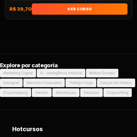
R$ 39,70
VER CURSO
Explore por categoria
Marketing Digital
Ia - Inteligência Artificial
Midias Sociais
Designer
Mercado Financeiro
Trafego Pago
Ediçao De Videos
Dropshipping
Vendas
Automaçao
Sedução
Copywriting
Hotcursos