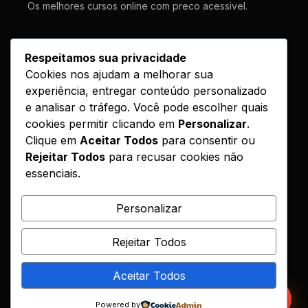
Os melhores cursos online com preco acessivel.
LINKS
Respeitamos sua privacidade
Cookies nos ajudam a melhorar sua
Cursos
experiência, entregar conteúdo personalizado
Como Funciona
e analisar o tráfego. Você pode escolher quais
Contato
cookies permitir clicando em
Personalizar
.
Clique em
Aceitar Todos
para consentir ou
Politica de Entrega
Rejeitar Todos
para recusar cookies não
essenciais.
LEGAL
Reembolso
Personalizar
DMCA
Rejeitar Todos
Encontrou seu curso?
Aceitar Todos
© 2026 Hotcursos. Todos os direitos reservados.
Powered by