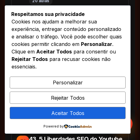
20 aulas
Respeitamos sua privacidade
Ver aulas (20)
Cookies nos ajudam a melhorar sua
experiência, entregar conteúdo personalizado
41. 5 Liberdades Perdendo o
49
e analisar o tráfego. Você pode escolher quais
medo das câmeras com
cookies permitir clicando em
Personalizar
.
Lucivaldo Santos
Clique em
Aceitar Todos
para consentir ou
26 aulas
Rejeitar Todos
para recusar cookies não
essenciais.
Ver aulas (26)
Personalizar
42. 5 Liberdades Minimalismo
50
com Re Nunes
Rejeitar Todos
8 aulas
Aceitar Todos
Ver aulas (8)
Powered by
43. 5 Liberdades SEO do Youtube