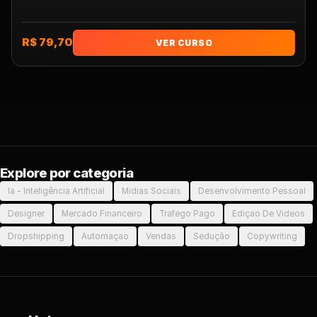
R$ 79,70
VER CURSO
Explore por categoria
Ia - Inteligência Artificial
Midias Sociais
Desenvolvimento Pessoal
Designer
Mercado Financeiro
Trafego Pago
Ediçao De Videos
Dropshipping
Automaçao
Vendas
Sedução
Copywriting