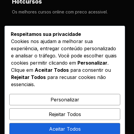
Hotcursos
Os melhores cursos online com preco acessivel.
LINKS
Respeitamos sua privacidade
Cookies nos ajudam a melhorar sua
Cursos
experiência, entregar conteúdo personalizado
Como Funciona
e analisar o tráfego. Você pode escolher quais
Contato
cookies permitir clicando em
Personalizar
.
Clique em
Aceitar Todos
para consentir ou
Politica de Entrega
Rejeitar Todos
para recusar cookies não
essenciais.
LEGAL
Reembolso
Personalizar
DMCA
Rejeitar Todos
Encontrou seu curso?
Aceitar Todos