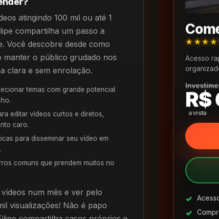
render?
eos atingindo 100 mil ou até 1
Come
ilipe compartilha um passo a
★★★
ade. Você descobre desde como
o manter o público grudado nos
Acesso ra
organizad
a clara e sem enrolação.
Investime
ecionar temas com grande potencial
R$ 
cho.
a editar vídeos curtos e diretos,
nto caro.
ticas para disseminar seu vídeo em
.
rros comuns que prendem muitos no
 vídeos num mês e ver pelo
Acesso
l visualizações! Não é papo
Compra
Filipe compartilha casos próprios e