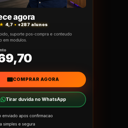
ce agora
★★
4,7
•
+287 alunos
pido, suporte pos-compra e conteudo
o em modulos.
nto
69,70
COMPRAR AGORA
Tirar duvida no WhatsApp
 enviado apos confirmacao
 simples e segura