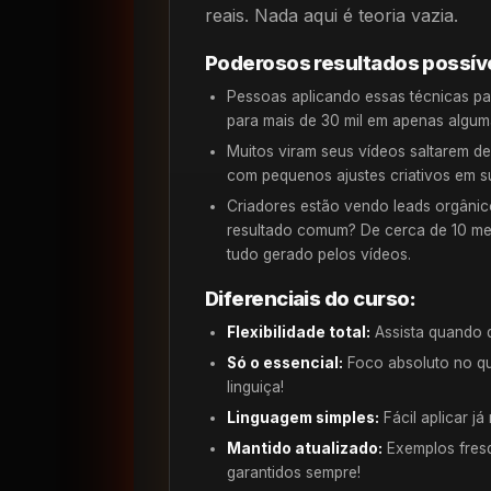
reais. Nada aqui é teoria vazia.
Poderosos resultados possív
Pessoas aplicando essas técnicas p
para mais de 30 mil em apenas algu
Muitos viram seus vídeos saltarem d
com pequenos ajustes criativos em sua
Criadores estão vendo leads orgâni
resultado comum? De cerca de 10 me
tudo gerado pelos vídeos.
Diferenciais do curso:
Flexibilidade total:
Assista quando 
Só o essencial:
Foco absoluto no q
linguiça!
Linguagem simples:
Fácil aplicar já
Mantido atualizado:
Exemplos fresq
garantidos sempre!