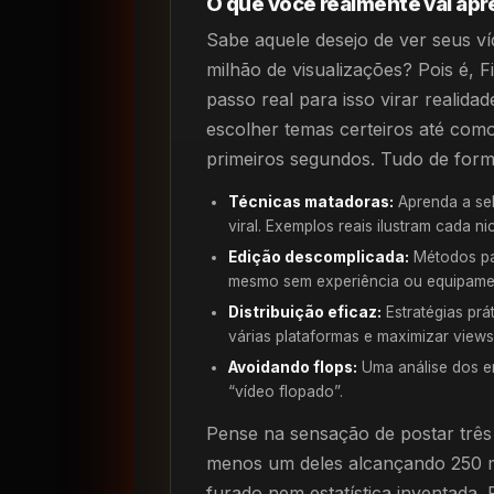
O que você realmente vai ap
Sabe aquele desejo de ver seus víd
milhão de visualizações? Pois é, F
passo real para isso virar realid
escolher temas certeiros até com
primeiros segundos. Tudo de form
Técnicas matadoras:
Aprenda a sel
viral. Exemplos reais ilustram cada ni
Edição descomplicada:
Métodos par
mesmo sem experiência ou equipame
Distribuição eficaz:
Estratégias prá
várias plataformas e maximizar views
Avoidando flops:
Uma análise dos e
“vídeo flopado”.
Pense na sensação de postar três
menos um deles alcançando 250 mi
furado nem estatística inventada. 