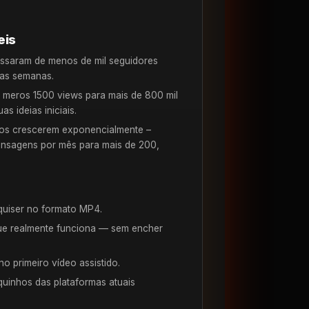
eis
assaram de menos de mil seguidores
mas semanas.
e meros 1500 views para mais de 800 mil
s ideias iniciais.
cos crescerem exponencialmente –
nsagens por mês para mais de 200,
quiser no formato MP4.
ue realmente funciona — sem encher
 no primeiro vídeo assistido.
uinhos das plataformas atuais