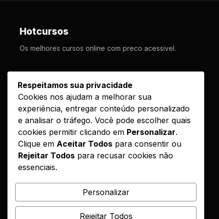
Hotcursos
Os melhores cursos online com preco acessivel.
LINKS
Respeitamos sua privacidade
Cookies nos ajudam a melhorar sua
Cursos
experiência, entregar conteúdo personalizado
Como Funciona
e analisar o tráfego. Você pode escolher quais
Contato
cookies permitir clicando em
Personalizar
.
Clique em
Aceitar Todos
para consentir ou
Politica de Entrega
Rejeitar Todos
para recusar cookies não
essenciais.
LEGAL
Reembolso
Personalizar
DMCA
Rejeitar Todos