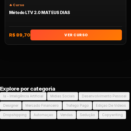
Método LTV 2.0 MATEUS DIAS
R$ 89,70
VER CURSO
Explore por categoria
Ia - Inteligência Artificial
Midias Sociais
Desenvolvimento Pessoal
Designer
Mercado Financeiro
Trafego Pago
Ediçao De Videos
Dropshipping
Automaçao
Vendas
Sedução
Copywriting