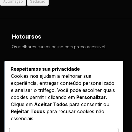
Automaçao
Sedução
Hotcursos
Os melhores cursos online com preco acessivel.
LINKS
Respeitamos sua privacidade
Cookies nos ajudam a melhorar sua
Cursos
experiência, entregar conteúdo personalizado
Como Funciona
e analisar o tráfego. Você pode escolher quais
Contato
cookies permitir clicando em
Personalizar
.
Clique em
Aceitar Todos
para consentir ou
Politica de Entrega
Rejeitar Todos
para recusar cookies não
essenciais.
LEGAL
Reembolso