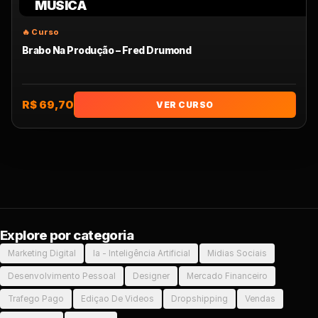
MUSICA
Brabo Na Produção – Fred Drumond
R$ 69,70
VER CURSO
Explore por categoria
Marketing Digital
Ia - Inteligência Artificial
Midias Sociais
Desenvolvimento Pessoal
Designer
Mercado Financeiro
Trafego Pago
Ediçao De Videos
Dropshipping
Vendas